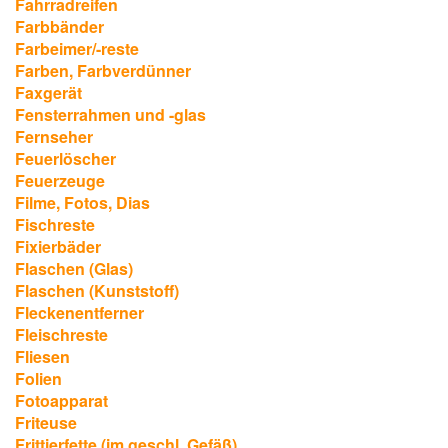
Fahrradreifen
Farbbänder
Farbeimer/-reste
Farben, Farbverdünner
Faxgerät
Fensterrahmen und -glas
Fernseher
Feuerlöscher
Feuerzeuge
Filme, Fotos, Dias
Fischreste
Fixierbäder
Flaschen (Glas)
Flaschen (Kunststoff)
Fleckenentferner
Fleischreste
Fliesen
Folien
Fotoapparat
Friteuse
Frittierfette (im geschl. Gefäß)