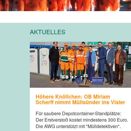
AKTUELLES
Höhere Knöllchen: OB Miriam
Scherff nimmt Müllsünder ins Visier
Für saubere Depotcontainer-Standplätze:
Der Erstverstoß kostet mindestens 300 Euro.
Die AWG unterstützt mit "Mülldetektiven".