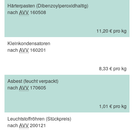
Härterpasten (Dibenzoylperoxidhaltig)
nach
AVV
160508
11,20 € pro kg
Kleinkondensatoren
nach
AVV
160201
8,33 € pro kg
Asbest (feucht verpackt)
nach
AVV
170605
1,01 € pro kg
Leuchtstoffröhren (Stückpreis)
nach
AVV
200121