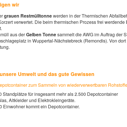
igen wir
er
grauen Restmülltonne
werden in der Thermischen Abfallb
Korzert verwertet. Die beim thermischen Prozess frei werdend
.
müll aus der
Gelben Tonne
sammelt die AWG im Auftrag der St
schlageplatz in Wuppertal-Nächstebreck (Remondis). Von dort g
tung.
 unsere Umwelt und das gute Gewissen
epotcontainer zum Sammeln von wiederverwertbaren Rohstoffe
0 Standplätze für insgesamt mehr als 2.500 Depotcontainer
Glas, Altkleider und Elektrokleingeräte.
0 Einwohner kommt ein Depotcontainer.