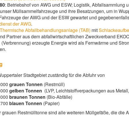
 80
: Betriebshof von AWG und ESW; Logistik, Abfallsammlung un
n unser Müllsammelfahrzeuge und ihre Besatzungen, um in Wup
Fahrzeuge der AWG und der ESW gewartet und gegebenenfalls re
ienst der AWG
.
Thermische Abfallbehandlungsanlage (TAB)
mit
Schlackeaufbe
nd Partner aus dem abfallwirtschaftlichen Zweckverband EKOCity
(Verbrennung) erzeugte Energie wird als Fernwärme und Strom 
zen.
g
uppertaler Stadtgebiet zuständig für die Abfuhr von
7.000
grauen Tonnen
(Restmüll)
0.000
gelben Tonnen
(LVP, Leichtstoffverpackungen aus Metall
9.000
braunen Tonnen
(Bio-Abfälle)
5.700
blauen Tonnen
(Papier)
grauen Restmülltonne sind alle weiteren Müllgefäße, die die AW