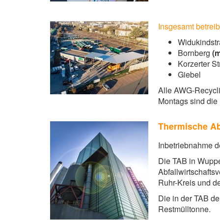
Insgesamt betrei
Widukindst
Bornberg
(m
Korzerter S
Giebel
Alle AWG-Recyclin
Montags sind die
Thermische Ab
Inbetriebnahme de
Die TAB in Wupper
Abfallwirtschaft
Ruhr-Kreis und d
Die in der TAB d
Restmülltonne.