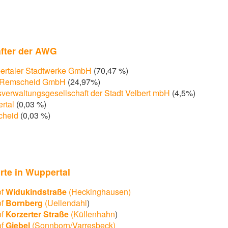
after der AWG
taler Stadtwerke GmbH
(70,47 %)
 Remscheid GmbH
(24,97%)
sverwaltungsgesellschaft der Stadt Velbert mbH
(4,5%)
rtal
(0,03 %)
cheid
(0,03 %)
rte in Wuppertal
of
Widukindstraße
(Heckinghausen)
of
Bornberg
(Uellendahl
)
of
Korzerter Straße
(Küllenhahn
)
of
Giebel
(Sonnborn/Varresbeck)