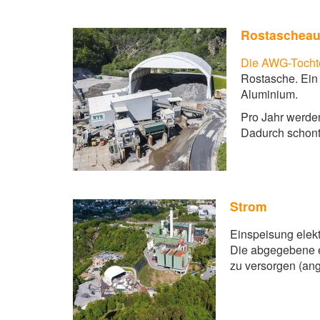
Rostasche
au
Die AWG-Toch
Rostasche. Ein 
Aluminium.
Pro Jahr werde
Dadurch schont
Strom
Einspeisung elek
Die abgegebene e
zu versorgen (an