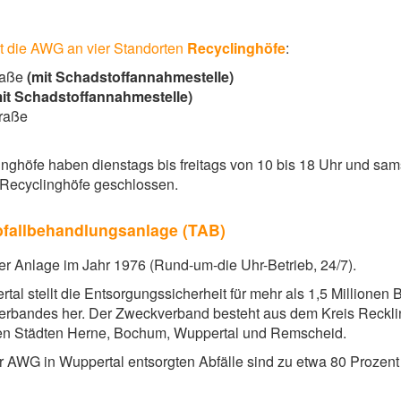
bt die AWG an vier Standorten
Recyclinghöfe
:
raße
(mit Schadstoffannahmestelle)
it Schadstoffannahmestelle)
traße
ghöfe haben dienstags bis freitags von 10 bis 18 Uhr und sams
 Recyclinghöfe geschlossen.
fallbehandlungsanlage (TAB)
r Anlage im Jahr 1976 (Rund-um-die Uhr-Betrieb, 24/7).
tal stellt die Entsorgungssicherheit für mehr als 1,5 Millione
sverbandes her. Der Zweckverband besteht aus dem Kreis Reck
en Städten Herne, Bochum, Wuppertal und Remscheid.
er AWG in Wuppertal entsorgten Abfälle sind zu etwa 80 Prozen