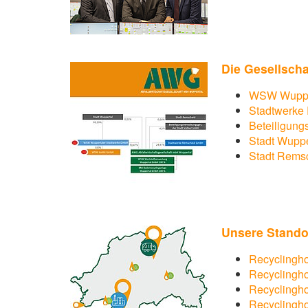
Die Gesellsch
WSW Wupper
Stadtwerke
Beteiligung
Stadt Wuppe
Stadt Rems
Unsere Stando
Recyclingh
Recyclingh
Recyclingh
Recyclingh