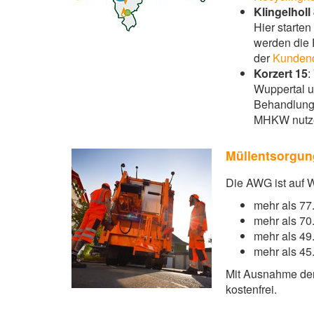
Klingelholl
Hier starte
werden die 
der
Kundend
Korzert 15
:
Wuppertal u
Behandlung 
MHKW nut
Müllentsorgun
Die AWG ist auf W
mehr als 7
mehr als 7
mehr als 4
mehr als 4
Mit Ausnahme der 
kostenfrei.