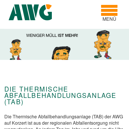
Toggle
navigatio
MENÜ
DIE THERMISCHE
ABFALLBEHANDLUNGSANLAGE
(TAB)
Die Thermische Abfallbehandlungsanlage (TAB) der AWG
auf Korzert ist aus der regionalen Abfallentsorgung nicht