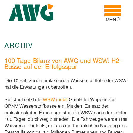
Toggle
navigatio
MENÜ
ARCHIV
100 Tage-Bilanz von AWG und WSW: H2-
Busse auf der Erfolgsspur
Die 10 Fahrzeuge umfassende Wasserstoffflotte der WSW
hat die Erwartungen übertroffen.
Seit Juni setzt die
WSW mobil
GmbH im Wuppertaler
ÖPNV Wasserstoffbusse ein. Mit dem Einsatz der
emissionsfreien Fahrzeuge sind die WSW nach den ersten
100 Tagen durchweg zufrieden. Die Fahrzeuge werden mit
Wasserstoff betankt, der aus der thermischen Nutzung des
Restmülls von ca. 1,5 Millionen Bürgerinnen und Bürger