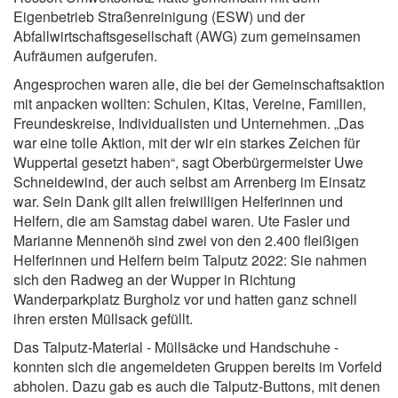
Eigenbetrieb Straßenreinigung (ESW) und der
Abfallwirtschaftsgesellschaft (AWG) zum gemeinsamen
Aufräumen aufgerufen.
Angesprochen waren alle, die bei der Gemeinschaftsaktion
mit anpacken wollten: Schulen, Kitas, Vereine, Familien,
Freundeskreise, Individualisten und Unternehmen. „Das
war eine tolle Aktion, mit der wir ein starkes Zeichen für
Wuppertal gesetzt haben“, sagt Oberbürgermeister Uwe
Schneidewind, der auch selbst am Arrenberg im Einsatz
war. Sein Dank gilt allen freiwilligen Helferinnen und
Helfern, die am Samstag dabei waren. Ute Fasler und
Marianne Mennenöh sind zwei von den 2.400 fleißigen
Helferinnen und Helfern beim Talputz 2022: Sie nahmen
sich den Radweg an der Wupper in Richtung
Wanderparkplatz Burgholz vor und hatten ganz schnell
ihren ersten Müllsack gefüllt.
Das Talputz-Material - Müllsäcke und Handschuhe -
konnten sich die angemeldeten Gruppen bereits im Vorfeld
abholen. Dazu gab es auch die Talputz-Buttons, mit denen