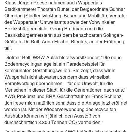
Klaus Jürgen Reese nahmen auch Wuppertals
Stadtkämmerer Thorsten Bunte, der Beigeordnete Gunnar
Ohrndorf (Stadtentwicklung, Bauen und Mobilität), Vertreter
des Wuppertaler Umweltamts sowie der Vohwinkeler
Bezirksbürgermeister Georg Brodmann und die
Bezirksbürgermeisterin aus dem benachbarten Solingen-
Gräfrath, Dr. Ruth Anna Fischer-Bieniek, an der Eröffnung
teil.
Dietmar Bell, WSW-Aufsichtsratsvorsitzender: “Die neue
Bodenrecyclinganlage ist ein Paradebeispiel für
kommunalen Gestaltungswillen. Sie zeigt, dass wir in
Wuppertal nicht abwarten, sondern dass wir selbst
Verantwortung übernehmen – für die Umwelt, für die
Menschen in dieser Stadt, für die Generationen nach uns.”
AWG-Prokurist und BRA-Geschäftsführer Frank Schlenz:
„Ich freue mich natürlich sehr, dass die Anlage jetzt eröffnet
worden ist. Mit der Wiederverwendung des recycelten
Aushubs können wir jährlich den Ausstoß von
durchschnittlich 3.800 Tonnen CO
vermeiden.“
2
Das Investitionsvolumen der AWG beläuft sich auf mehr als