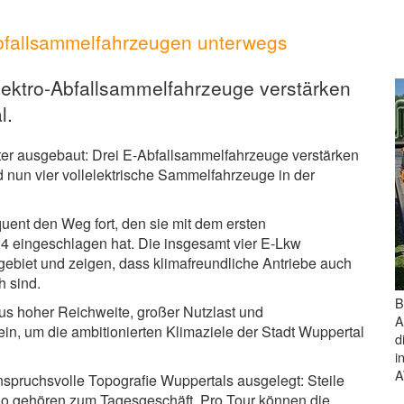
 Abfallsammelfahrzeugen unterwegs
 Elektro-Abfallsammelfahrzeuge verstärken
l.
iter ausgebaut: Drei E-Abfallsammelfahrzeuge verstärken
nd nun vier vollelektrische Sammelfahrzeuge in der
ent den Weg fort, den sie mit dem ersten
4 eingeschlagen hat. Die insgesamt vier E-Lkw
biet und zeigen, dass klimafreundliche Antriebe auch
h sind.
B
s hoher Reichweite, großer Nutzlast und
A
ein, um die ambitionierten Klimaziele der Stadt Wuppertal
d
i
anspruchsvolle Topografie Wuppertals ausgelegt: Steile
go gehören zum Tagesgeschäft. Pro Tour können die