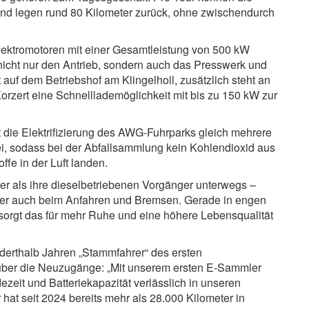
d legen rund 80 Kilometer zurück, ohne zwischendurch
lektromotoren mit einer Gesamtleistung von 500 kW
t nicht nur den Antrieb, sondern auch das Presswerk und
auf dem Betriebshof am Klingelholl, zusätzlich steht an
rzert eine Schnelllademöglichkeit mit bis zu 150 kW zur
 die Elektrifizierung des AWG-Fuhrparks gleich mehrere
rei, sodass bei der Abfallsammlung kein Kohlendioxid aus
fe in der Luft landen.
er als ihre dieselbetriebenen Vorgänger unterwegs –
aber auch beim Anfahren und Bremsen. Gerade in engen
orgt das für mehr Ruhe und eine höhere Lebensqualität
derthalb Jahren „Stammfahrer“ des ersten
 über die Neuzugänge: „Mit unserem ersten E-Sammler
dezeit und Batteriekapazität verlässlich in unseren
at seit 2024 bereits mehr als 28.000 Kilometer in