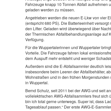
Fahrzeuge knapp 10 Tonnen Abfall aufnehmen un
geladen werden zu müssen.
Angetrieben werden die neuen E-Lkw von vier E
(entspricht 680 PS). Die Batterieeinheit versorg
den Lifter. Geladen wird überwiegend über Nacht 
der Thermischen Abfallbehandlungsanlage auf Ko
Verfügung.
Für die Wuppertalerinnen und Wuppertaler bringt
Vorteile. Die Fahrzeuge fahren lokal emissionsf
dem Auspuff mehr entsteht und weniger Schadstof
Außerdem sind die E-Abfallsammler deutlich leis
insbesondere beim Leeren der Abfallbehälter, 
Wohnstraßen und in den frühen Morgenstunden s
in Wuppertal.
Bernd Schulz, seit 2011 bei der AWG und seit an
vollelektrischen AWG-Abfallsammlers freut sich
bin ich total gerne unterwegs. Super ist, dass La
Tagesablauf passen.“ Der erste AWG-E-Sammler h