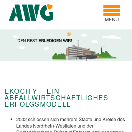
Toggle
navigatio
MENÜ
EKOCITY – EIN
ABFALLWIRTSCHAFTLICHES
ERFOLGSMODELL
2002 schlossen sich mehrere Städte und Kreise des
Landes Nordrhein-Westfalen und der